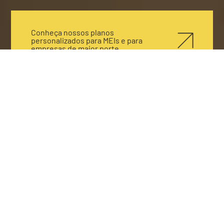
Conheça nossos planos
personalizados para MEIs e para
empresas de maior porte
Conheça as soluções que o
1510 Coworking
oferece para
impulsionar seus negócios